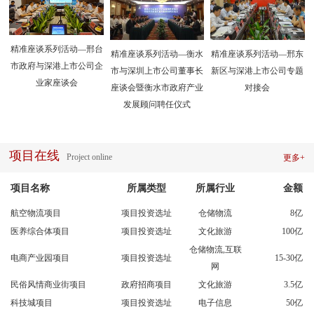
精准座谈系列活动—邢台
精准座谈系列活动—衡水
精准座谈系列活动—邢东
市政府与深港上市公司企
市与深圳上市公司董事长
新区与深港上市公司专题
业家座谈会
座谈会暨衡水市政府产业
对接会
发展顾问聘任仪式
项目在线
Project online
更多+
项目名称
所属类型
所属行业
金额
航空物流项目
项目投资选址
仓储物流
8亿
医养综合体项目
项目投资选址
文化旅游
100亿
仓储物流,互联
电商产业园项目
项目投资选址
15-30亿
网
民俗风情商业街项目
政府招商项目
文化旅游
3.5亿
科技城项目
项目投资选址
电子信息
50亿