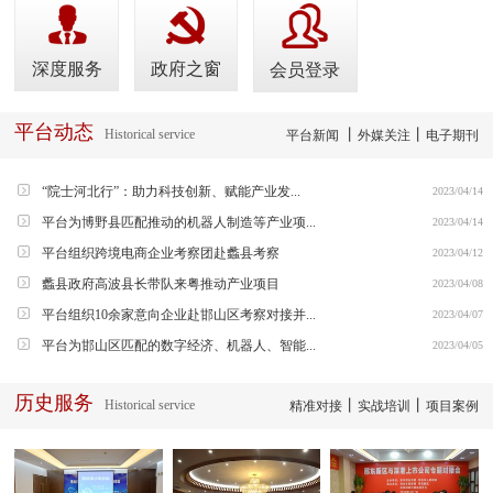
深度服务
政府之窗
会员登录
平台动态
Historical service
丨
丨
平台新闻
外媒关注
电子期刊
“院士河北行”：助力科技创新、赋能产业发...
2023/04/14
平台为博野县匹配推动的机器人制造等产业项...
2023/04/14
平台组织跨境电商企业考察团赴蠡县考察
2023/04/12
蠡县政府高波县长带队来粤推动产业项目
2023/04/08
平台组织10余家意向企业赴邯山区考察对接并...
2023/04/07
平台为邯山区匹配的数字经济、机器人、智能...
2023/04/05
历史服务
Historical service
丨
丨
精准对接
实战培训
项目案例