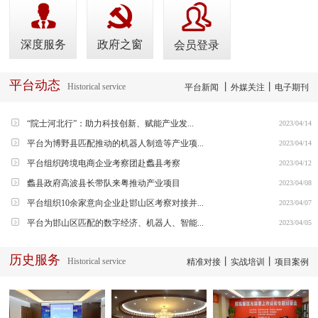
深度服务
政府之窗
会员登录
平台动态
Historical service
丨
丨
平台新闻
外媒关注
电子期刊
“院士河北行”：助力科技创新、赋能产业发...
2023/04/14
平台为博野县匹配推动的机器人制造等产业项...
2023/04/14
平台组织跨境电商企业考察团赴蠡县考察
2023/04/12
蠡县政府高波县长带队来粤推动产业项目
2023/04/08
平台组织10余家意向企业赴邯山区考察对接并...
2023/04/07
平台为邯山区匹配的数字经济、机器人、智能...
2023/04/05
历史服务
Historical service
丨
丨
精准对接
实战培训
项目案例