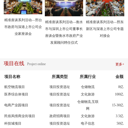
精准座谈系列活动—邢台
精准座谈系列活动—衡水
精准座谈系列活动—邢东
市政府与深港上市公司企
市与深圳上市公司董事长
新区与深港上市公司专题
业家座谈会
座谈会暨衡水市政府产业
对接会
发展顾问聘任仪式
项目在线
Project online
更多+
项目名称
所属类型
所属行业
金额
航空物流项目
项目投资选址
仓储物流
8亿
医养综合体项目
项目投资选址
文化旅游
100亿
仓储物流,互联
电商产业园项目
项目投资选址
15-30亿
网
民俗风情商业街项目
政府招商项目
文化旅游
3.5亿
科技城项目
项目投资选址
电子信息
50亿