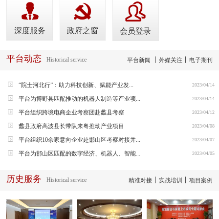
深度服务
政府之窗
会员登录
平台动态
Historical service
丨
丨
平台新闻
外媒关注
电子期刊
“院士河北行”：助力科技创新、赋能产业发...
2023/04/14
平台为博野县匹配推动的机器人制造等产业项...
2023/04/14
平台组织跨境电商企业考察团赴蠡县考察
2023/04/12
蠡县政府高波县长带队来粤推动产业项目
2023/04/08
平台组织10余家意向企业赴邯山区考察对接并...
2023/04/07
平台为邯山区匹配的数字经济、机器人、智能...
2023/04/05
历史服务
Historical service
丨
丨
精准对接
实战培训
项目案例