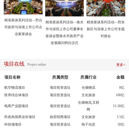
精准座谈系列活动—邢台
精准座谈系列活动—衡水
精准座谈系列活动—邢东
市政府与深港上市公司企
市与深圳上市公司董事长
新区与深港上市公司专题
业家座谈会
座谈会暨衡水市政府产业
对接会
发展顾问聘任仪式
项目在线
Project online
更多+
项目名称
所属类型
所属行业
金额
航空物流项目
项目投资选址
仓储物流
8亿
医养综合体项目
项目投资选址
文化旅游
100亿
仓储物流,互联
电商产业园项目
项目投资选址
15-30亿
网
民俗风情商业街项目
政府招商项目
文化旅游
3.5亿
科技城项目
项目投资选址
电子信息
50亿